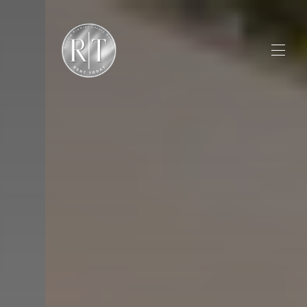
Inicio
Propiedades
▾
Galería
▾
Promociones
Sobre nosotros
▾