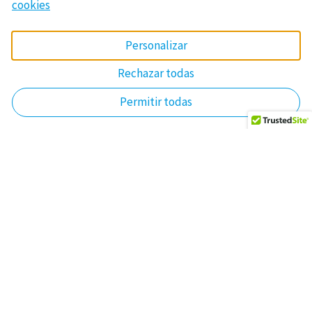
cookies
Personalizar
Rechazar todas
Permitir todas
Sign up for 15% off your
next booking!
*
indicates required
*
Email Address