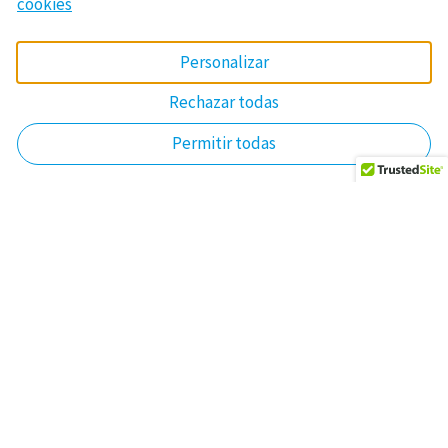
cookies
Personalizar
Rechazar todas
Permitir todas
CONTACT US
|
CAR RENTALS
RT BnB, LLC, 3781 COVINGTON HWY, DECATUR, GA, United States 30032
|
+1 770 847 0799
|
admin@rtbnb.com
©2023 Copyright. All rights reserved