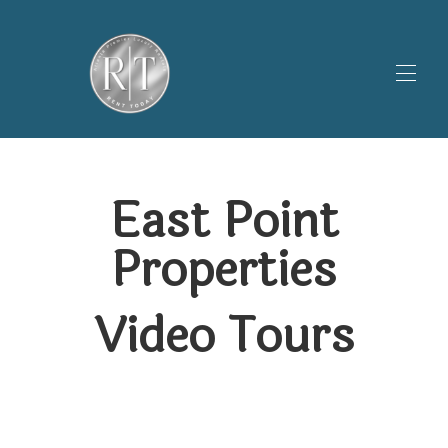
Inicio
Propiedades
▾
East Point
Galería
▾
Properties
Promociones
Sobre nosotros
▾
Video Tours