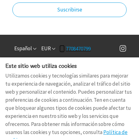
Suscribirse
Español
EUR
7708470799
Este sitio web utiliza cookies
3781 COVINGTON HWY,
©
2026
RT BnB
Todos los
DECATUR, GA, Estados
derechos reservados
-
Utilizamos cookies y tecnologías similares para mejorar
Unidos 30032
.
Powered by
Lodgify
tu experiencia de navegación, analizar el tráfico del sitio
Email
:
web y personalizar el contenido. Puedes personalizar tus
admin@rtbnb.com
preferencias de cookies a continuación. Ten en cuenta
que bloquear algunos tipos de cookies puede afectar tu
experiencia en nuestro sitio web y los servicios que
ofrecemos. Para obtener más información sobre cómo
usamos las cookies y tus opciones, consulta
Política de